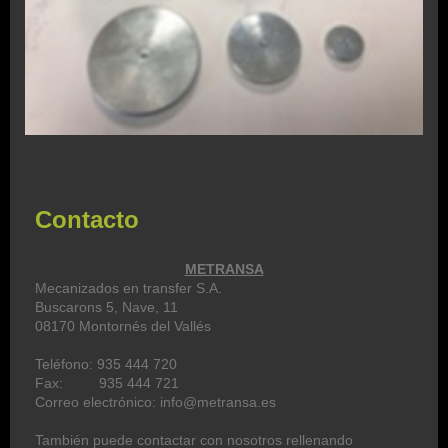
Contacto
METRANSA
Mecanizados en transfer S.A.
Buscarons
5, Nave, 11
08170
Montornés del Vallés
Teléfono: 935 444 720
Fax: 935 444 721
Correo electrónico:
info@metransa.es
También puede contactar con nosotros rellenando